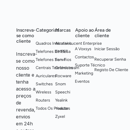
Inscreva-
Categorias
Marcas
Apoio ao
Área de
se como
cliente
cliente
cliente
Quadros Interativos
Alcatel-Lucent Enterprise
A Voxsys
Iniciar Sessão
Telefones De Mesa
EMEET
Inscreva-
Contactos
Recuperar Senha
Telefones Sem Fios
Fanvil
se como
Suporte Técnico
nosso
Centrais Telefónicas
Grandstream
Registo De Cliente
Marketing
cliente e
Auriculares
Rocware
tenha
Eventos
Switches
Snom
acesso a
Wireless
Speechi
preços
Routers
Yealink
de
Todos Os Produtos
Yeastar
revenda,
envios
Zyxel
em 24h