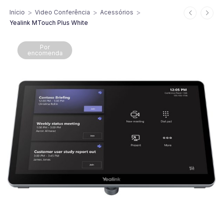
>
>
>
Início
Video Conferência
Acessórios
Yealink MTouch Plus White
Por
encomenda