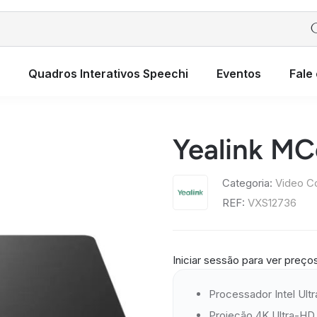
Quadros Interativos Speechi
Eventos
Fale
Yealink M
Categoria:
Video C
REF:
VXS12736
Iniciar sessão para ver preço
Processador Intel Ult
Projeção 4K Ultra-HD