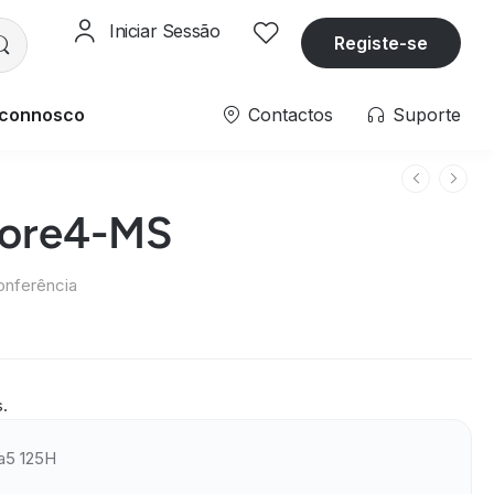
Iniciar Sessão
Registe-se
 connosco
Contactos
Suporte
Core4-MS
onferência
s.
ra5 125H