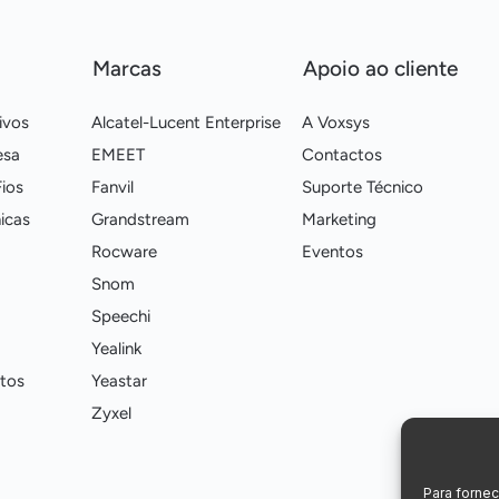
Marcas
Apoio ao cliente
ivos
Alcatel-Lucent Enterprise
A Voxsys
esa
EMEET
Contactos
ios
Fanvil
Suporte Técnico
icas
Grandstream
Marketing
Rocware
Eventos
Snom
Speechi
Yealink
tos
Yeastar
Zyxel
Para forne