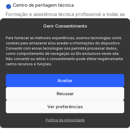
Centro de peritagem técnica
Formação e assistência técnica profissional a todas as
marcas fornecidas.
Gerir Consentimento
Assistência em projetos
Para fornecer as melhores experiências, usamos tecnologias como
Assistência e acompanhamento de projetos de
cookies para armazenar e/ou aceder a informações do dispositivo.
Consentir com essas tecnologias nos permitirá processar dados,
comunicações profissionais nas empresas.
como comportamento de navegação ou IDs exclusivos neste site.
Distribuidor Oficial em Portugal
Não consentir ou retirar o consentimento pode afetar negativamante
certos recursos e funções.
Aceitar
Recusar
Ver preferências
Distinções
Somos exemplo de excelência
Política de privacidade
comprovada