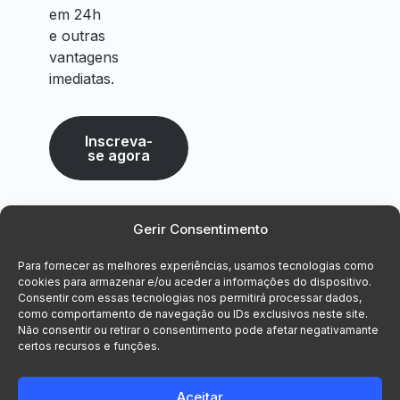
em 24h
e outras
vantagens
imediatas.
Inscreva-
se agora
Gerir Consentimento
Para fornecer as melhores experiências, usamos tecnologias como
cookies para armazenar e/ou aceder a informações do dispositivo.
Consentir com essas tecnologias nos permitirá processar dados,
como comportamento de navegação ou IDs exclusivos neste site.
Não consentir ou retirar o consentimento pode afetar negativamante
certos recursos e funções.
Aceitar