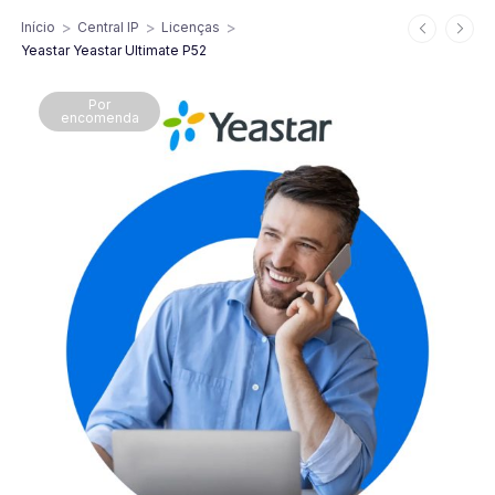
>
>
>
Início
Central IP
Licenças
Yeastar Yeastar Ultimate P52
Por
encomenda