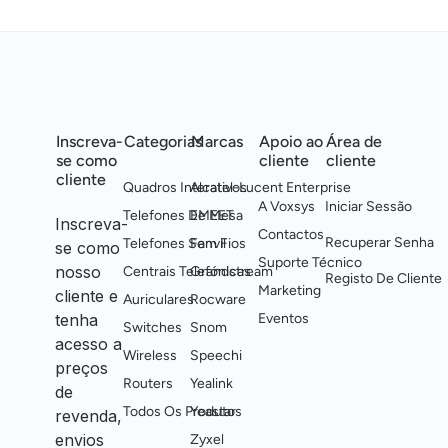
Inscreva-
Categorias
Marcas
Apoio ao
Área de
se como
cliente
cliente
cliente
Quadros Interativos
Alcatel-Lucent Enterprise
A Voxsys
Iniciar Sessão
Telefones De Mesa
EMEET
Inscreva-
Contactos
Recuperar Senha
Telefones Sem Fios
Fanvil
se como
Suporte Técnico
nosso
Centrais Telefónicas
Grandstream
Registo De Cliente
Marketing
cliente e
Auriculares
Rocware
tenha
Eventos
Switches
Snom
acesso a
Wireless
Speechi
preços
Routers
Yealink
de
Todos Os Produtos
Yeastar
revenda,
envios
Zyxel