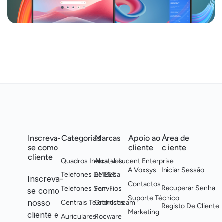
Inscreva-
Categorias
Marcas
Apoio ao
Área de
se como
cliente
cliente
cliente
Quadros Interativos
Alcatel-Lucent Enterprise
A Voxsys
Iniciar Sessão
Telefones De Mesa
EMEET
Inscreva-
Contactos
Recuperar Senha
Telefones Sem Fios
Fanvil
se como
Suporte Técnico
nosso
Centrais Telefónicas
Grandstream
Registo De Cliente
Marketing
cliente e
Auriculares
Rocware