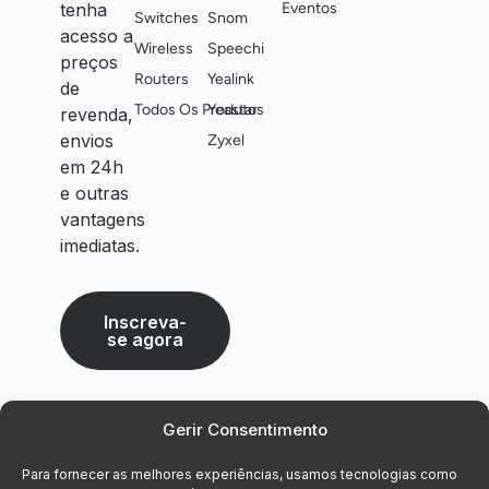
tenha
Eventos
Switches
Snom
acesso a
Wireless
Speechi
preços
Routers
Yealink
de
Todos Os Produtos
Yeastar
revenda,
envios
Zyxel
em 24h
e outras
vantagens
imediatas.
Inscreva-
se agora
Gerir Consentimento
Para fornecer as melhores experiências, usamos tecnologias como