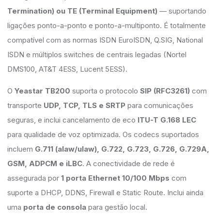
Termination) ou TE (Terminal Equipment)
— suportando
ligações ponto-a-ponto e ponto-a-multiponto. É totalmente
compatível com as normas ISDN EuroISDN, Q.SIG, National
ISDN e múltiplos switches de centrais legadas (Nortel
DMS100, AT&T 4ESS, Lucent 5ESS).
O
Yeastar TB200
suporta o protocolo
SIP (RFC3261)
com
transporte
UDP, TCP, TLS e SRTP
para comunicações
seguras, e inclui cancelamento de eco
ITU-T G.168 LEC
para qualidade de voz optimizada. Os codecs suportados
incluem
G.711 (alaw/ulaw), G.722, G.723, G.726, G.729A,
GSM, ADPCM e iLBC
. A conectividade de rede é
assegurada por
1 porta Ethernet 10/100 Mbps
com
suporte a DHCP, DDNS, Firewall e Static Route. Inclui ainda
uma
porta de consola
para gestão local.