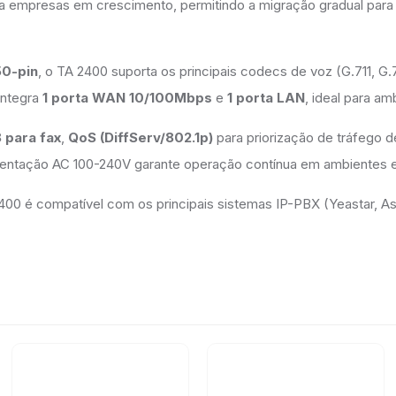
ra empresas em crescimento, permitindo a migração gradual pa
50-pin
, o TA 2400 suporta os principais codecs de voz (G.711, G.
integra
1 porta WAN 10/100Mbps
e
1 porta LAN
, ideal para a
 para fax
,
QoS (DiffServ/802.1p)
para priorização de tráfego d
tação AC 100-240V garante operação contínua em ambientes ex
TA2400 é compatível com os principais sistemas IP-PBX (Yeastar, 