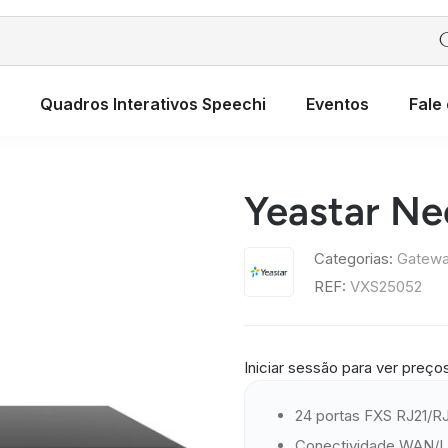
Quadros Interativos Speechi
Eventos
Fale
Yeastar N
Categorias:
Gatewa
REF:
VXS25052
Iniciar sessão para ver preço
24 portas FXS RJ21/RJ
Conectividade WAN/