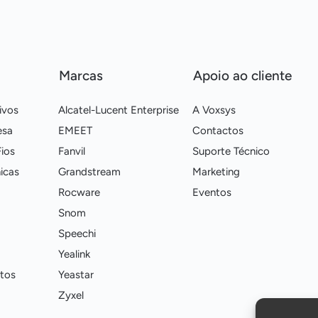
Marcas
Apoio ao cliente
ivos
Alcatel-Lucent Enterprise
A Voxsys
esa
EMEET
Contactos
ios
Fanvil
Suporte Técnico
icas
Grandstream
Marketing
Rocware
Eventos
Snom
Speechi
Yealink
tos
Yeastar
Zyxel