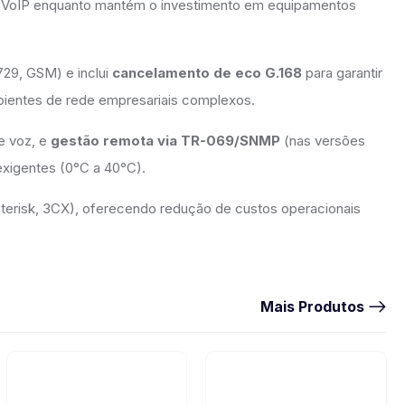
ra VoIP enquanto mantém o investimento em equipamentos
729, GSM) e inclui
cancelamento de eco G.168
para garantir
mbientes de rede empresariais complexos.
e voz, e
gestão remota via TR-069/SNMP
(nas versões
igentes (0°C a 40°C).
Asterisk, 3CX), oferecendo redução de custos operacionais
Mais Produtos