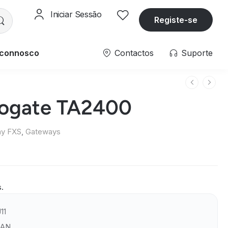
Iniciar Sessão
Registe-se
 connosco
Contactos
Suporte
eogate TA2400
y FXS
,
Gateways
s.
11
LAN