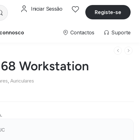
Iniciar Sessão
Registe-se
 connosco
Contactos
Suporte
68 Workstation
ares
,
Auriculares
s.
 UC