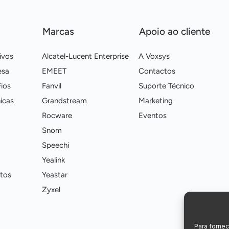
Marcas
Apoio ao cliente
ivos
Alcatel-Lucent Enterprise
A Voxsys
esa
EMEET
Contactos
ios
Fanvil
Suporte Técnico
icas
Grandstream
Marketing
Rocware
Eventos
Snom
Speechi
Yealink
tos
Yeastar
Zyxel
Para forne