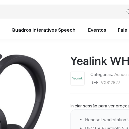
Quadros Interativos Speechi
Eventos
Fale
Yealink WH
Categorias:
Auricul
REF:
VXS12827
Iniciar sessão para ver preço
Headset workstation
DECT e Bluetooth 5.3