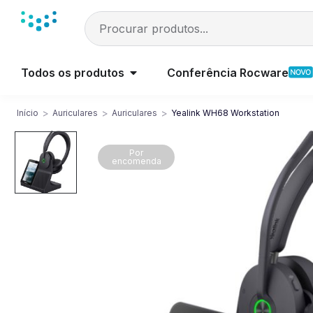
Todos os produtos
Conferência Rocware
>
>
>
Início
Auriculares
Auriculares
Yealink WH68 Workstation
Por
encomenda