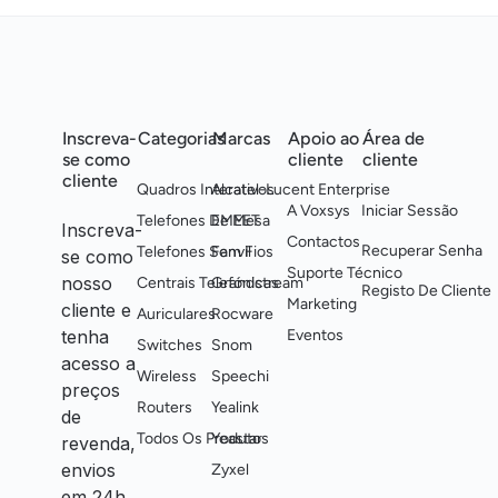
Inscreva-
Categorias
Marcas
Apoio ao
Área de
se como
cliente
cliente
cliente
Quadros Interativos
Alcatel-Lucent Enterprise
A Voxsys
Iniciar Sessão
Telefones De Mesa
EMEET
Inscreva-
Contactos
Recuperar Senha
Telefones Sem Fios
Fanvil
se como
Suporte Técnico
nosso
Centrais Telefónicas
Grandstream
Registo De Cliente
Marketing
cliente e
Auriculares
Rocware
tenha
Eventos
Switches
Snom
acesso a
Wireless
Speechi
preços
Routers
Yealink
de
Todos Os Produtos
Yeastar
revenda,
envios
Zyxel
em 24h