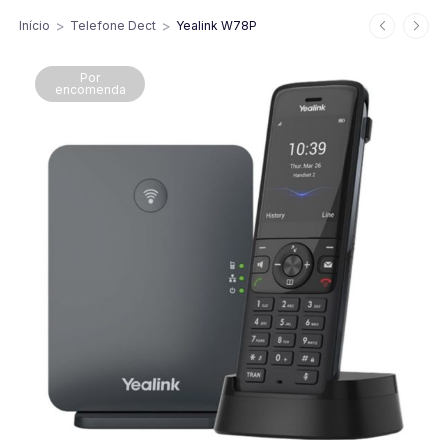
>
>
Início
Telefone Dect
Yealink W78P
Por
encomenda