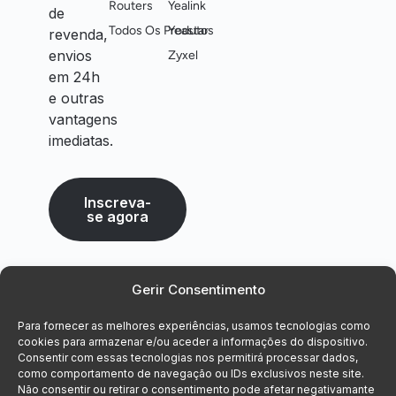
Routers
Yealink
de
Todos Os Produtos
Yeastar
revenda,
envios
Zyxel
em 24h
e outras
vantagens
imediatas.
Inscreva-
se agora
Gerir Consentimento
Para fornecer as melhores experiências, usamos tecnologias como
cookies para armazenar e/ou aceder a informações do dispositivo.
Consentir com essas tecnologias nos permitirá processar dados,
como comportamento de navegação ou IDs exclusivos neste site.
Não consentir ou retirar o consentimento pode afetar negativamante