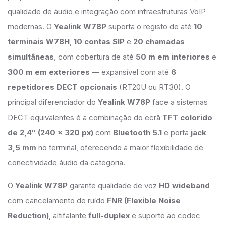
qualidade de áudio e integração com infraestruturas VoIP
modernas. O
Yealink W78P
suporta o registo de até
10
terminais W78H
,
10 contas SIP
e
20 chamadas
simultâneas
, com cobertura de até
50 m em interiores
e
300 m em exteriores
— expansível com até
6
repetidores DECT opcionais
(RT20U ou RT30). O
principal diferenciador do
Yealink W78P
face a sistemas
DECT equivalentes é a combinação do ecrã
TFT colorido
de 2,4″ (240 × 320 px)
com
Bluetooth 5.1
e porta
jack
3,5 mm
no terminal, oferecendo a maior flexibilidade de
conectividade áudio da categoria.
O
Yealink W78P
garante qualidade de voz
HD wideband
com cancelamento de ruído
FNR (Flexible Noise
Reduction)
, altifalante
full-duplex
e suporte ao codec