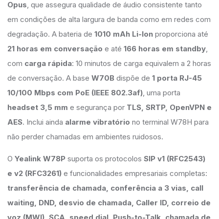
Opus
, que assegura qualidade de áudio consistente tanto
em condições de alta largura de banda como em redes com
degradação. A bateria de
1010 mAh Li-Ion
proporciona até
21 horas em conversação
e até
166 horas em standby
,
com
carga rápida
: 10 minutos de carga equivalem a 2 horas
de conversação. A base
W70B
dispõe de
1 porta RJ-45
10/100 Mbps com PoE (IEEE 802.3af)
, uma porta
headset 3,5 mm
e segurança por
TLS, SRTP, OpenVPN e
AES
. Inclui ainda
alarme vibratório
no terminal W78H para
não perder chamadas em ambientes ruidosos.
O
Yealink W78P
suporta os protocolos
SIP v1 (RFC2543)
e v2 (RFC3261)
e funcionalidades empresariais completas:
transferência de chamada, conferência a 3 vias, call
waiting, DND, desvio de chamada, Caller ID, correio de
voz (MWI), SCA, speed dial, Push-to-Talk, chamada de