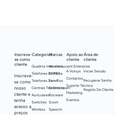
Inscreva-
Categorias
Marcas
Apoio ao
Área de
se como
cliente
cliente
cliente
Quadros Interativos
Alcatel-Lucent Enterprise
A Voxsys
Iniciar Sessão
Telefones De Mesa
EMEET
Inscreva-
Contactos
Recuperar Senha
Telefones Sem Fios
Fanvil
se como
Suporte Técnico
nosso
Centrais Telefónicas
Grandstream
Registo De Cliente
Marketing
cliente e
Auriculares
Rocware
tenha
Eventos
Switches
Snom
acesso a
Wireless
Speechi
preços