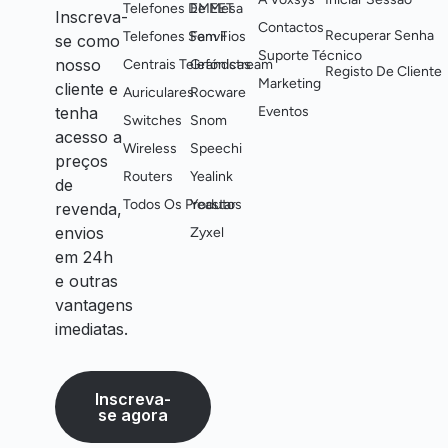
Telefones De Mesa
EMEET
Inscreva-
Contactos
Recuperar Senha
Telefones Sem Fios
Fanvil
se como
Suporte Técnico
nosso
Centrais Telefónicas
Grandstream
Registo De Cliente
Marketing
cliente e
Auriculares
Rocware
tenha
Eventos
Switches
Snom
acesso a
Wireless
Speechi
preços
Routers
Yealink
de
Todos Os Produtos
Yeastar
revenda,
envios
Zyxel
em 24h
e outras
vantagens
imediatas.
Inscreva-
se agora