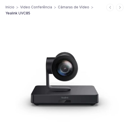
>
>
>
Início
Video Conferência
Cãmaras de Vídeo
Yealink UVC85