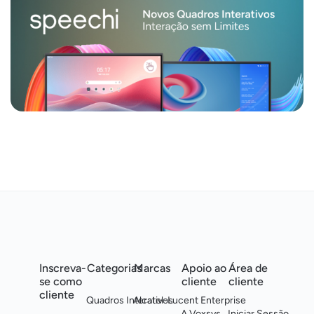
Inscreva-
Categorias
Marcas
Apoio ao
Área de
se como
cliente
cliente
cliente
Quadros Interativos
Alcatel-Lucent Enterprise
A Voxsys
Iniciar Sessão