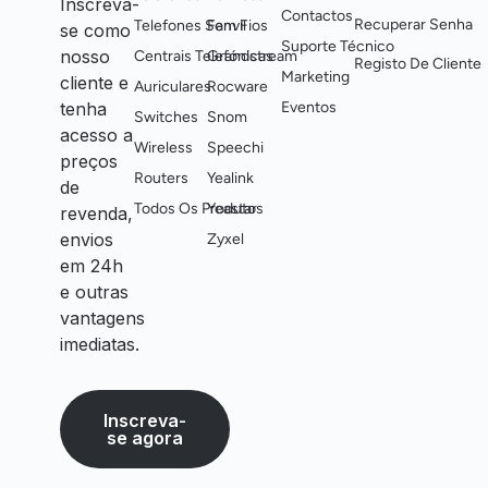
Inscreva-
Contactos
Recuperar Senha
Telefones Sem Fios
Fanvil
se como
Suporte Técnico
nosso
Centrais Telefónicas
Grandstream
Registo De Cliente
Marketing
cliente e
Auriculares
Rocware
tenha
Eventos
Switches
Snom
acesso a
Wireless
Speechi
preços
Routers
Yealink
de
Todos Os Produtos
Yeastar
revenda,
envios
Zyxel
em 24h
e outras
vantagens
imediatas.
Inscreva-
se agora