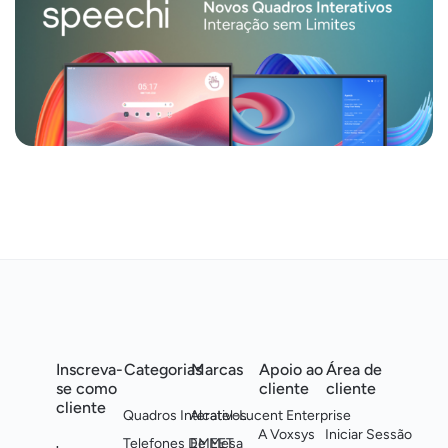
Inscreva-
Categorias
Marcas
Apoio ao
Área de
se como
cliente
cliente
cliente
Quadros Interativos
Alcatel-Lucent Enterprise
A Voxsys
Iniciar Sessão
Telefones De Mesa
EMEET