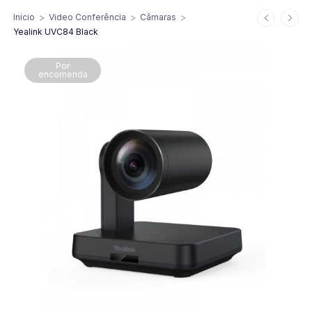
>
>
>
Início
Video Conferência
Câmaras
Yealink UVC84 Black
Por
encomenda