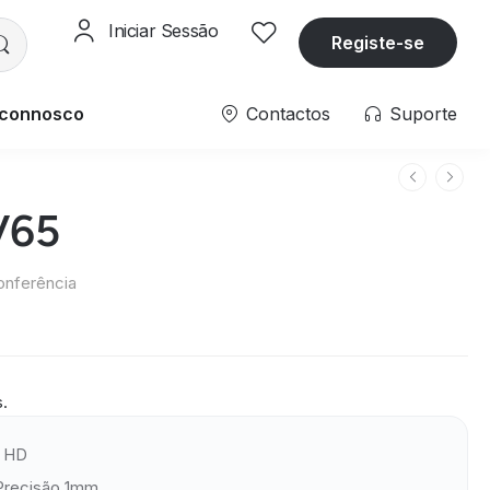
Iniciar Sessão
Registe-se
 connosco
Contactos
Suporte
V65
onferência
s.
a HD
Precisão 1mm