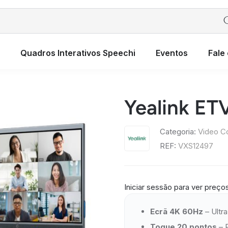
Quadros Interativos Speechi
Eventos
Fale
Yealink ET
Categoria:
Video C
REF:
VXS12497
Iniciar sessão para ver preço
Ecrã 4K 60Hz
– Ultr
Toque 20 pontos
– 