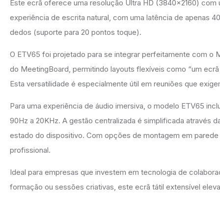
Este ecrã oferece uma resolução Ultra HD (3840×2160) com um
experiência de escrita natural, com uma latência de apenas
dedos (suporte para 20 pontos toque).
O ETV65 foi projetado para se integrar perfeitamente com o
do MeetingBoard, permitindo layouts flexíveis como “um ecrã p
Esta versatilidade é especialmente útil em reuniões que exige
Para uma experiência de áudio imersiva, o modelo ETV65 incl
90Hz a 20KHz. A gestão centralizada é simplificada através d
estado do dispositivo. Com opções de montagem em parede o
profissional.
Ideal para empresas que investem em tecnologia de colabora
formação ou sessões criativas, este ecrã tátil extensível eleva