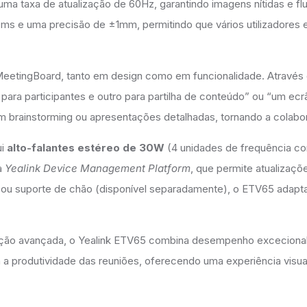
a taxa de atualização de 60Hz, garantindo imagens nítidas e flu
 40ms e uma precisão de ±1mm, permitindo que vários utilizado
 MeetingBoard, tanto em design como em funcionalidade. Através
ara participantes e outro para partilha de conteúdo” ou “um ecrã
m brainstorming ou apresentações detalhadas, tornando a colabora
ui
alto-falantes estéreo de 30W
(4 unidades de frequência co
a
Yealink Device Management Platform
, que permite atualizaç
u suporte de chão (disponível separadamente), o ETV65 adapta
ção avançada, o Yealink ETV65 combina desempenho excecional c
 a produtividade das reuniões, oferecendo uma experiência visual e