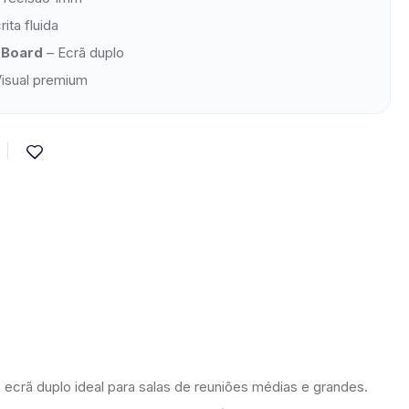
ita fluida
gBoard
– Ecrã duplo
isual premium
ecrã duplo ideal para salas de reuniões médias e grandes.