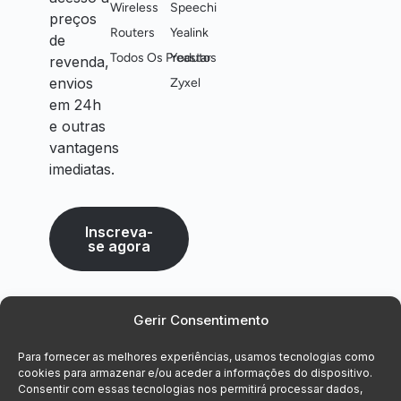
Wireless
Speechi
preços
Routers
Yealink
de
Todos Os Produtos
Yeastar
revenda,
envios
Zyxel
em 24h
e outras
vantagens
imediatas.
Inscreva-
se agora
Gerir Consentimento
Para fornecer as melhores experiências, usamos tecnologias como
cookies para armazenar e/ou aceder a informações do dispositivo.
Consentir com essas tecnologias nos permitirá processar dados,