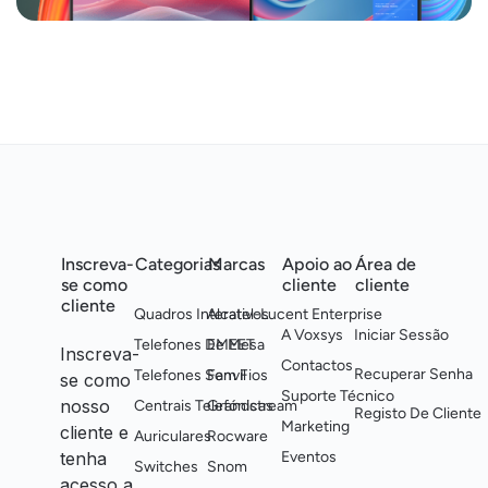
Inscreva-
Categorias
Marcas
Apoio ao
Área de
se como
cliente
cliente
cliente
Quadros Interativos
Alcatel-Lucent Enterprise
A Voxsys
Iniciar Sessão
Telefones De Mesa
EMEET
Inscreva-
Contactos
Recuperar Senha
Telefones Sem Fios
Fanvil
se como
Suporte Técnico
nosso
Centrais Telefónicas
Grandstream
Registo De Cliente
Marketing
cliente e
Auriculares
Rocware
tenha
Eventos
Switches
Snom
acesso a