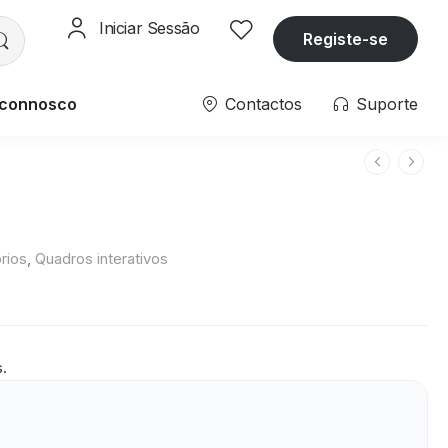
Iniciar Sessão
Registe-se
 connosco
Contactos
Suporte
rios
,
Quadros interativos
s.