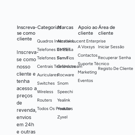
Inscreva-
Categorias
Marcas
Apoio ao
Área de
se como
cliente
cliente
cliente
Quadros Interativos
Alcatel-Lucent Enterprise
A Voxsys
Iniciar Sessão
Telefones De Mesa
EMEET
Inscreva-
Contactos
Recuperar Senha
Telefones Sem Fios
Fanvil
se como
Suporte Técnico
nosso
Centrais Telefónicas
Grandstream
Registo De Cliente
Marketing
cliente e
Auriculares
Rocware
tenha
Eventos
Switches
Snom
acesso a
Wireless
Speechi
preços
Routers
Yealink
de
Todos Os Produtos
Yeastar
revenda,
envios
Zyxel
em 24h
e outras