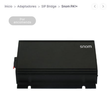
>
>
>
Início
Adaptadores
SIP Bridge
Snom PA1+
Por
encomenda