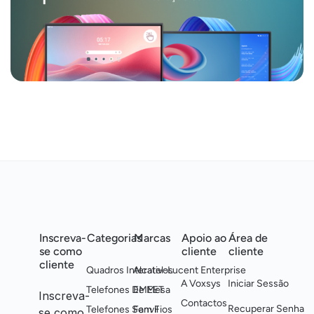
Inscreva-
Categorias
Marcas
Apoio ao
Área de
se como
cliente
cliente
cliente
Quadros Interativos
Alcatel-Lucent Enterprise
A Voxsys
Iniciar Sessão
Telefones De Mesa
EMEET
Inscreva-
Contactos
Recuperar Senha
Telefones Sem Fios
Fanvil
se como