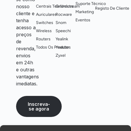
Suporte Técnico
nosso
Centrais Telefónicas
Grandstream
Registo De Cliente
Marketing
cliente e
Auriculares
Rocware
tenha
Eventos
Switches
Snom
acesso a
Wireless
Speechi
preços
Routers
Yealink
de
Todos Os Produtos
Yeastar
revenda,
envios
Zyxel
em 24h
e outras
vantagens
imediatas.
Inscreva-
se agora