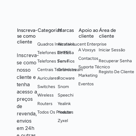
Inscreva-
Categorias
Marcas
Apoio ao
Área de
se como
cliente
cliente
cliente
Quadros Interativos
Alcatel-Lucent Enterprise
A Voxsys
Iniciar Sessão
Telefones De Mesa
EMEET
Inscreva-
Contactos
Recuperar Senha
Telefones Sem Fios
Fanvil
se como
Suporte Técnico
nosso
Centrais Telefónicas
Grandstream
Registo De Cliente
Marketing
cliente e
Auriculares
Rocware
tenha
Eventos
Switches
Snom
acesso a
Wireless
Speechi
preços
Routers
Yealink
de
Todos Os Produtos
Yeastar
revenda,
envios
Zyxel
em 24h
e outras