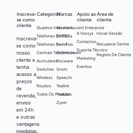
Inscreva-
Categorias
Marcas
Apoio ao
Área de
se como
cliente
cliente
cliente
Quadros Interativos
Alcatel-Lucent Enterprise
A Voxsys
Iniciar Sessão
Telefones De Mesa
EMEET
Inscreva-
Contactos
Recuperar Senha
Telefones Sem Fios
Fanvil
se como
Suporte Técnico
nosso
Centrais Telefónicas
Grandstream
Registo De Cliente
Marketing
cliente e
Auriculares
Rocware
tenha
Eventos
Switches
Snom
acesso a
Wireless
Speechi
preços
Routers
Yealink
de
Todos Os Produtos
Yeastar
revenda,
envios
Zyxel
em 24h
e outras
vantagens
imediatas.