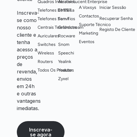
Quadros Interativos
Alcatel-Lucent Enterprise
A Voxsys
Iniciar Sessão
Telefones De Mesa
EMEET
Inscreva-
Contactos
Recuperar Senha
Telefones Sem Fios
Fanvil
se como
Suporte Técnico
nosso
Centrais Telefónicas
Grandstream
Registo De Cliente
Marketing
cliente e
Auriculares
Rocware
tenha
Eventos
Switches
Snom
acesso a
Wireless
Speechi
preços
Routers
Yealink
de
Todos Os Produtos
Yeastar
revenda,
envios
Zyxel
em 24h
e outras
vantagens
imediatas.
Inscreva-
se agora