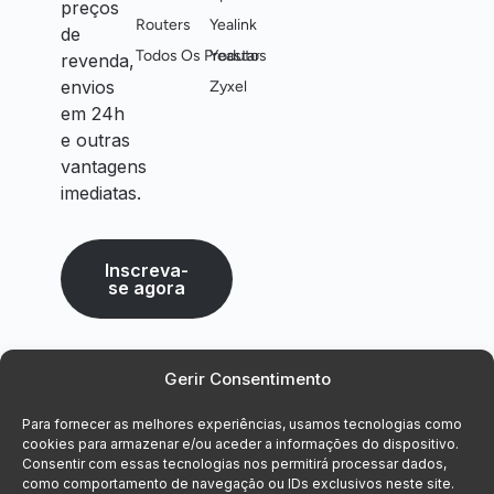
preços
Routers
Yealink
de
Todos Os Produtos
Yeastar
revenda,
envios
Zyxel
em 24h
e outras
vantagens
imediatas.
Inscreva-
se agora
Gerir Consentimento
Para fornecer as melhores experiências, usamos tecnologias como
cookies para armazenar e/ou aceder a informações do dispositivo.
Consentir com essas tecnologias nos permitirá processar dados,
como comportamento de navegação ou IDs exclusivos neste site.