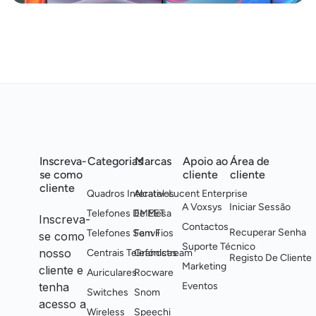
Inscreva-
Categorias
Marcas
Apoio ao
Área de
se como
cliente
cliente
cliente
Quadros Interativos
Alcatel-Lucent Enterprise
A Voxsys
Iniciar Sessão
Telefones De Mesa
EMEET
Inscreva-
Contactos
Recuperar Senha
Telefones Sem Fios
Fanvil
se como
Suporte Técnico
nosso
Centrais Telefónicas
Grandstream
Registo De Cliente
Marketing
cliente e
Auriculares
Rocware
tenha
Eventos
Switches
Snom
acesso a
Wireless
Speechi