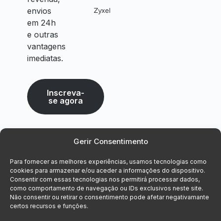
envios
Zyxel
em 24h
e outras
vantagens
imediatas.
Inscreva-
se agora
Gerir Consentimento
Para fornecer as melhores experiências, usamos tecnologias como
cookies para armazenar e/ou aceder a informações do dispositivo.
Consentir com essas tecnologias nos permitirá processar dados,
como comportamento de navegação ou IDs exclusivos neste site.
Não consentir ou retirar o consentimento pode afetar negativamante
certos recursos e funções.