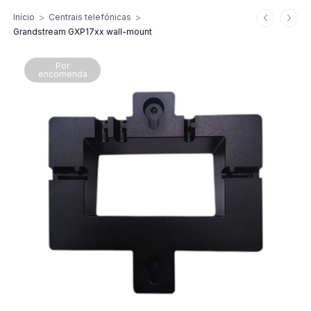
>
>
Início
Centrais telefónicas
Grandstream GXP17xx wall-mount
Por
encomenda