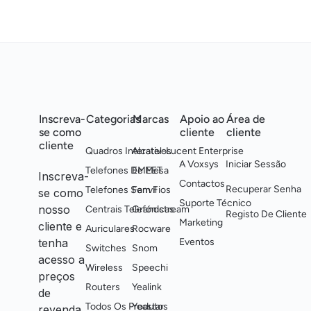
Inscreva-
Categorias
Marcas
Apoio ao
Área de
se como
cliente
cliente
cliente
Quadros Interativos
Alcatel-Lucent Enterprise
A Voxsys
Iniciar Sessão
Telefones De Mesa
EMEET
Inscreva-
Contactos
Recuperar Senha
Telefones Sem Fios
Fanvil
se como
Suporte Técnico
nosso
Centrais Telefónicas
Grandstream
Registo De Cliente
Marketing
cliente e
Auriculares
Rocware
tenha
Eventos
Switches
Snom
acesso a
Wireless
Speechi
preços
Routers
Yealink
de
Todos Os Produtos
Yeastar
revenda,