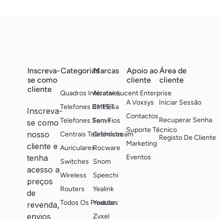
Inscreva-
Categorias
Marcas
Apoio ao
Área de
se como
cliente
cliente
cliente
Quadros Interativos
Alcatel-Lucent Enterprise
A Voxsys
Iniciar Sessão
Telefones De Mesa
EMEET
Inscreva-
Contactos
Recuperar Senha
Telefones Sem Fios
Fanvil
se como
Suporte Técnico
nosso
Centrais Telefónicas
Grandstream
Registo De Cliente
Marketing
cliente e
Auriculares
Rocware
tenha
Eventos
Switches
Snom
acesso a
Wireless
Speechi
preços
Routers
Yealink
de
Todos Os Produtos
Yeastar
revenda,
envios
Zyxel