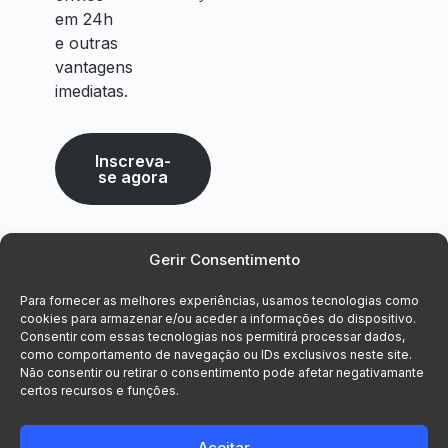
em 24h
e outras
vantagens
imediatas.
Inscreva-
se agora
Gerir Consentimento
Para fornecer as melhores experiências, usamos tecnologias como
cookies para armazenar e/ou aceder a informações do dispositivo.
Consentir com essas tecnologias nos permitirá processar dados,
como comportamento de navegação ou IDs exclusivos neste site.
Não consentir ou retirar o consentimento pode afetar negativamante
certos recursos e funções.
Aceitar