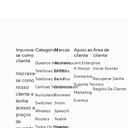
Inscreva-
Categorias
Marcas
Apoio ao
Área de
se como
cliente
cliente
cliente
Quadros Interativos
Alcatel-Lucent Enterprise
A Voxsys
Iniciar Sessão
Telefones De Mesa
EMEET
Inscreva-
Contactos
Recuperar Senha
Telefones Sem Fios
Fanvil
se como
Suporte Técnico
nosso
Centrais Telefónicas
Grandstream
Registo De Cliente
Marketing
cliente e
Auriculares
Rocware
tenha
Eventos
Switches
Snom
acesso a
Wireless
Speechi
preços
Routers
Yealink
de
Todos Os Produtos
Yeastar