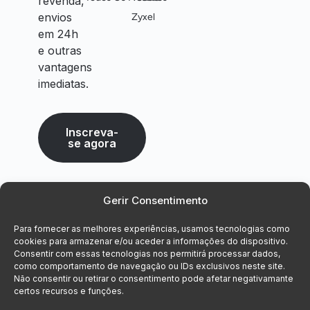
revenda,
envios
Zyxel
em 24h
e outras
vantagens
imediatas.
Inscreva-
se agora
Gerir Consentimento
Para fornecer as melhores experiências, usamos tecnologias como
cookies para armazenar e/ou aceder a informações do dispositivo.
Consentir com essas tecnologias nos permitirá processar dados,
como comportamento de navegação ou IDs exclusivos neste site.
Não consentir ou retirar o consentimento pode afetar negativamante
certos recursos e funções.