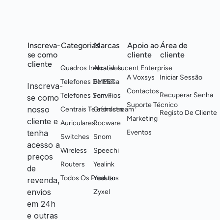
Inscreva-
Categorias
Marcas
Apoio ao
Área de
se como
cliente
cliente
cliente
Quadros Interativos
Alcatel-Lucent Enterprise
A Voxsys
Iniciar Sessão
Telefones De Mesa
EMEET
Inscreva-
Contactos
Recuperar Senha
Telefones Sem Fios
Fanvil
se como
Suporte Técnico
nosso
Centrais Telefónicas
Grandstream
Registo De Cliente
Marketing
cliente e
Auriculares
Rocware
tenha
Eventos
Switches
Snom
acesso a
Wireless
Speechi
preços
Routers
Yealink
de
Todos Os Produtos
Yeastar
revenda,
envios
Zyxel
em 24h
e outras