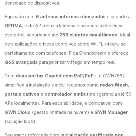
densidade de dispositivos.
Equipado com
6 antenas internas otimizadas
e suporte a
OFDMA
, este AP reduz a latência e aumenta a eficiência
espectral, suportando até
256 clientes simultâneos
. Ideal
para aplicações críticas como voz sobre Wi-Fi, integra-se
perfeitamente com telefones IP da Grandstream e oferece
QoS avançada
para priorizar tráfego em tempo real.
Com
duas portas Gigabit com PoE/PoE+
, o GWN7662
simplifica a instalação e inclui recursos como
redes Mesh
,
portais cativos
e
controlador embutido
(gerencia até 50
APs localmente). Para escalabilidade, é compatível com
GWN.Cloud
(gestão ilimitada na nuvem) e
GWN Manager
(solução local).
Segurança reforçada com
inicialização verificada por