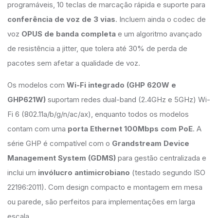
programáveis, 10 teclas de marcação rápida e suporte para
conferência de voz de 3 vias
. Incluem ainda o codec de
voz
OPUS de banda completa
e um algoritmo avançado
de resistência a jitter, que tolera até 30% de perda de
pacotes sem afetar a qualidade de voz.
Os modelos com
Wi-Fi integrado (GHP 620W e
GHP621W)
suportam redes dual-band (2.4GHz e 5GHz) Wi-
Fi 6 (802.11a/b/g/n/ac/ax), enquanto todos os modelos
contam com uma
porta Ethernet 100Mbps com PoE
. A
série GHP é compatível com o
Grandstream Device
Management System (GDMS)
para gestão centralizada e
inclui um
invólucro antimicrobiano
(testado segundo ISO
22196:2011). Com design compacto e montagem em mesa
ou parede, são perfeitos para implementações em larga
escala.