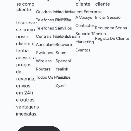
se como
cliente
cliente
cliente
Quadros Interativos
Alcatel-Lucent Enterprise
A Voxsys
Iniciar Sessão
Telefones De Mesa
EMEET
Inscreva-
Contactos
Recuperar Senha
Telefones Sem Fios
Fanvil
se como
Suporte Técnico
nosso
Centrais Telefónicas
Grandstream
Registo De Cliente
Marketing
cliente e
Auriculares
Rocware
tenha
Eventos
Switches
Snom
acesso a
Wireless
Speechi
preços
Routers
Yealink
de
Todos Os Produtos
Yeastar
revenda,
envios
Zyxel
em 24h
e outras
vantagens
imediatas.