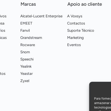
Marcas
Apoio ao cliente
ivos
Alcatel-Lucent Enterprise
A Voxsys
esa
EMEET
Contactos
ios
Fanvil
Suporte Técnico
icas
Grandstream
Marketing
Rocware
Eventos
Snom
Speechi
Yealink
tos
Yeastar
Zyxel
Para forne
armazenar 
tecnologia