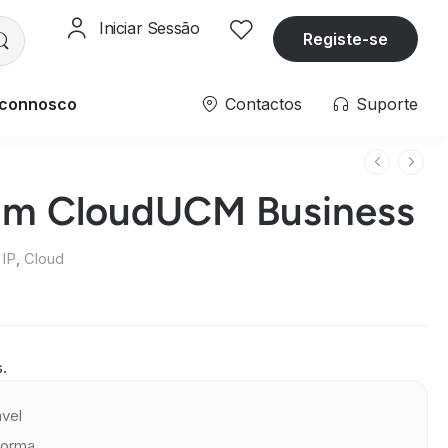
Iniciar Sessão
Registe-se
 connosco
Contactos
Suporte
am CloudUCM Business
 IP
,
Cloud
s.
vel
forma