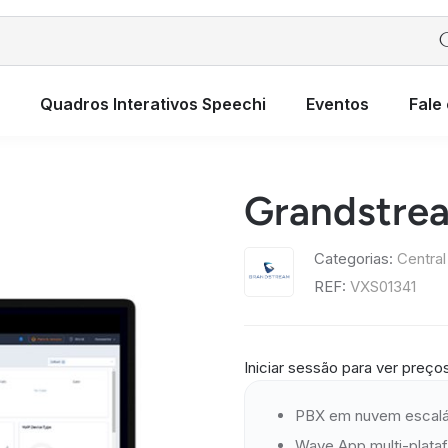
Quadros Interativos Speechi
Eventos
Fale
Grandstre
Categorias:
Central
REF:
VXS01341
Iniciar sessão para ver preço
PBX em nuvem escalá
Wave App multi-plata