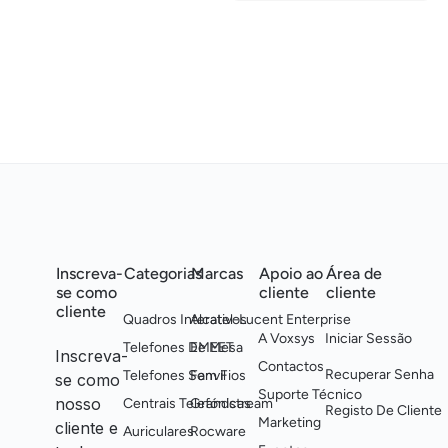
Inscreva-
Categorias
Marcas
Apoio ao
Área de
se como
cliente
cliente
cliente
Quadros Interativos
Alcatel-Lucent Enterprise
A Voxsys
Iniciar Sessão
Telefones De Mesa
EMEET
Inscreva-
Contactos
Recuperar Senha
Telefones Sem Fios
Fanvil
se como
Suporte Técnico
nosso
Centrais Telefónicas
Grandstream
Registo De Cliente
Marketing
cliente e
Auriculares
Rocware