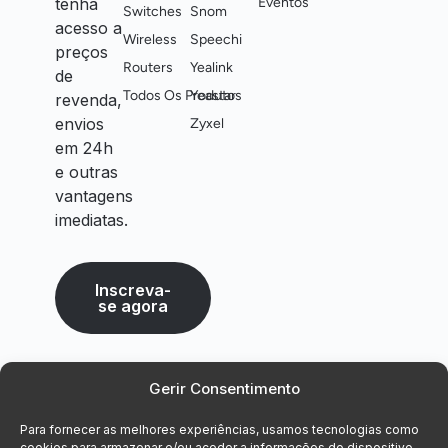
tenha
Eventos
Switches
Snom
acesso a
Wireless
Speechi
preços
Routers
Yealink
de
Todos Os Produtos
Yeastar
revenda,
envios
Zyxel
em 24h
e outras
vantagens
imediatas.
Inscreva-
se agora
Gerir Consentimento
Para fornecer as melhores experiências, usamos tecnologias como
cookies para armazenar e/ou aceder a informações do dispositivo.