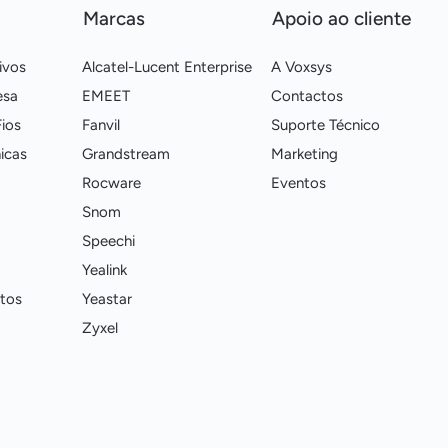
Marcas
Apoio ao cliente
ivos
Alcatel-Lucent Enterprise
A Voxsys
esa
EMEET
Contactos
ios
Fanvil
Suporte Técnico
icas
Grandstream
Marketing
Rocware
Eventos
Snom
Speechi
Yealink
tos
Yeastar
Zyxel