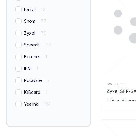
Fanvil
12
Snom
77
Zyxel
79
Speechi
39
Beronet
1
IPN
5
Rocware
7
SWITCHES
Zyxel SFP-S
IQBoard
1
Iniciar sessão para 
Yealink
194